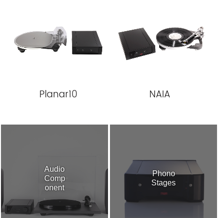
Planar10
NAIA
Audio
Phono
Comp
Stages
onent