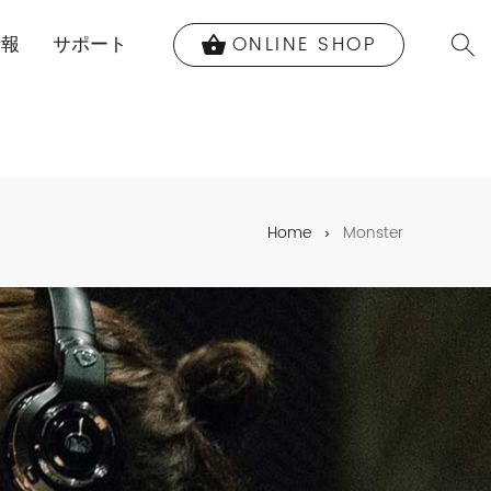
ONLINE SHOP
shopping_basket
情報
サポート
Home
Monster