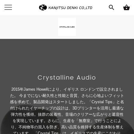
search
shopping_basket
Crystalline Audio
2015年James Howellにより、イギリス ロンドンで設立されまし
た。 今までにない耐久性と性能と音質、さらに心地よいフィット
感を求めて、製品開発はスタートしました。「Crystal Tips」と名
付けられたイヤーチップの設計は、3Dプリンターを活用し最適な
弾力性を獲得。抜群の装着性、音場のクリアーな広がりと遮音性
を実現しています。さらに、生産を「無塵室」で行うことによ
り、不純物等の混入を防ぎ、高い品質を維持する生産体制を整え
ています。 「Crystal Tips」は、イギリスでの生産にこだわり