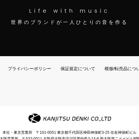
Life with music
世界のブランドが一人ひとりの音を作る
プライバシーポリシー
保証規定について
模倣/転売品につ
本社・東京営業所
〒101-0051
東京都千代田区神田神保町3-25
住友神保町ビル
大阪営業所
〒532-0011
大阪府大阪市淀川区西中島2-14-6
新大阪第二ドイビル9