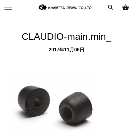
search
shopping_basket
CLAUDIO-main.min_
2017年11月06日