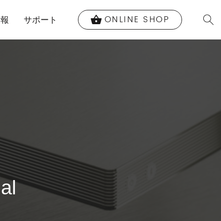
ONLINE SHOP
shopping_basket
情報
サポート
al