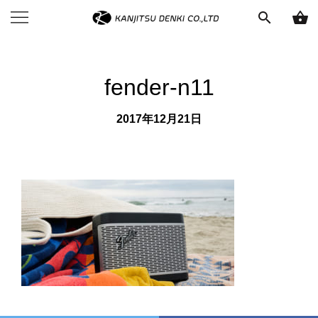
search
shopping_basket
fender-n11
2017年12月21日