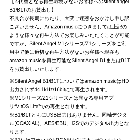
【2.代替となる再生環境がないお客様へのsilent angel
B1/B1Tのお貸出し】
不具合が長期にわたり、大変ご迷惑をおかけし申し訳
ございません、Amazon musicにつきましては上記の
ような様々な再生方法でお楽しみいただくことが可能
ですが、Silent Angel M1シリーズ/Z1シリーズをご利
用中で他に適切な再生方法がないお客様へ現在も
amazon musicを再生可能なSilent Angel B1またはB1T
をお貸出しいたします。
※Silent Angel B1/B1Tについてはamazon musicはHD
出力されず44.1kHz/16bitにて再生されます。
※M1シリーズ/Z1シリーズとは異なる専用アプ
リ“VitOS Lite”での再生となります。
※B1/B1TともにUSB出力はありません。同軸デジタ
ル(COAXIAL)、AES/EBU、I2Sでのデジタル出力とな
ります。