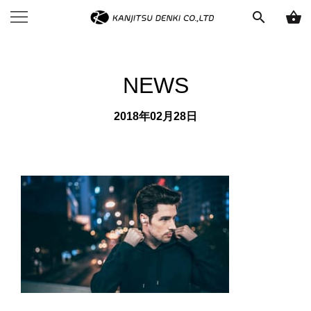
search
shopping_basket
NEWS
2018年02月28日