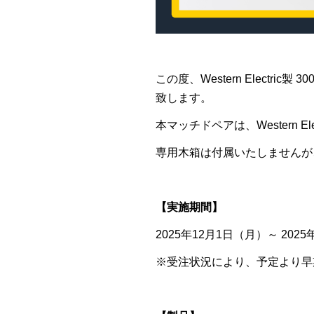
この度、Western Electric製
30
致します。
本マッチドペアは、
Western Ele
専用木箱は付属いたしませんが
【実施期間】
2025年
12
月
1
日（月）～
2025
※受注状況により、予定より早