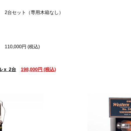
グル
2
台セット（専用木箱なし）
グル
110,000
円
(
税込
)
グル x 2台
198,000円 (税込)