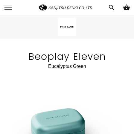
search
shopping_basket
Beoplay Eleven
Eucalyptus Green