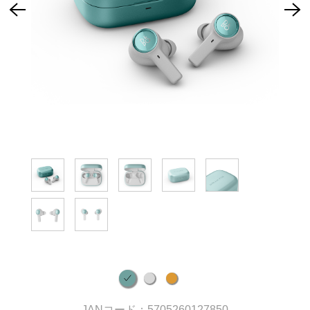
JANコード：5705260127850