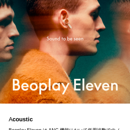
A
coustic