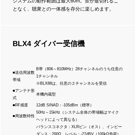
システムの動作範囲は最大60m。音が途切れるこ
となく、聴衆との一体感を存分に楽しめます。
BLX4 ダイバー受信機
B帯（806～810MHz）28チャンネルのうち任意の
■送信周波数
1チャンネル
帯域
※BLX88は、任意の２チャンネルを受信
■アンテナ形
本機内蔵型
式
■RF感度
12dB SINAD：-105dBm（標準）
50Hz～15kHz（システム全体の帯域幅はマイク
■周波数特性
ヘッドによって異なる）
バランスコネクタ：XLRピン（オス）、インピー
ダンス：200Ω、レベル：-27dBV（100kΩ負荷）