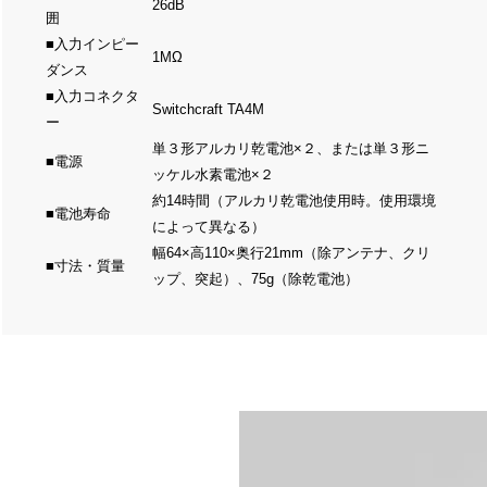
26dB
囲
■入力インピー
1MΩ
ダンス
■入力コネクタ
Switchcraft TA4M
ー
単３形アルカリ乾電池×２、または単３形ニ
■電源
ッケル水素電池×２
約14時間（アルカリ乾電池使用時。使用環境
■電池寿命
によって異なる）
幅64×高110×奥行21mm（除アンテナ、クリ
■寸法・質量
ップ、突起）、75g（除乾電池）