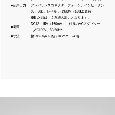
■音声出力
アンバランスコネクタ：フォーン、インピーダン
ス：50Ω、レベル：-13dBV（100kΩ負荷）
※BLX88は、２系統の出力となります。
DC12～15V（160mA）、付属のACアダプター
■電源
（AC100V、50/60Hz）
■寸法
幅188×高40×奥行103mm、241g