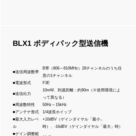
BLX1 ボディパック型送信機
B帯（806～810MHz）28チャンネルのうち任
■送信周波数帯
意の1チャンネル
■電波形式
F3E
10mW、到達距離：約90m（※使用環境によ
■送信出力
って異なる）
■周波数特性
50Hz～15kHz
■アンテナ形式
1/4波長ホイップ
■最大入力レベ
+10dBV（ゲインダイヤル「最小」
ル
時）、-16dBV（ゲインダイヤル「最大」時）
■ゲイン調整範