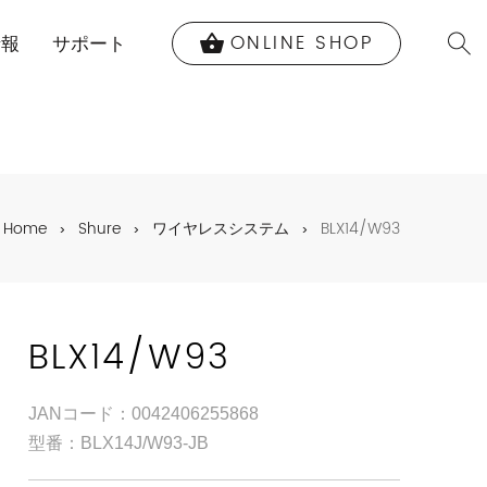
ONLINE SHOP
shopping_basket
情報
サポート
Home
Shure
ワイヤレスシステム
BLX14/W93
BLX14/W93
JANコード：0042406255868
型番：BLX14J/W93-JB