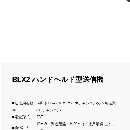
BLX2 ハンドヘルド型送信機
■送信周波数
B帯（806～810MHz）28チャンネルのうち任意
帯
の1チャンネル
■電波形式
F3E
10mW、到達距離：約90m（※使用環境によっ
■送信出力