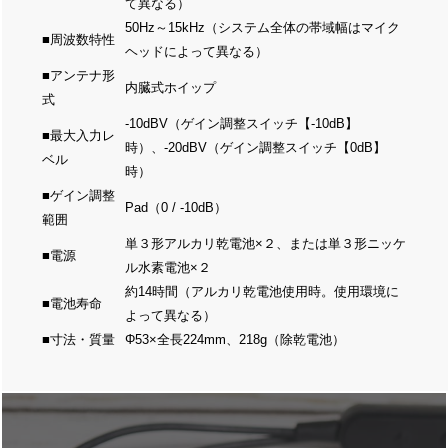
て異なる）
50Hz～15kHz（システム全体の帯域幅はマイク
■周波数特性
ヘッドによって異なる）
■アンテナ形
内臓式ホイップ
式
-10dBV（ゲイン調整スイッチ【-10dB】
■最大入力レ
時）、-20dBV（ゲイン調整スイッチ【0dB】
ベル
時）
■ゲイン調整
Pad（0 / -10dB）
範囲
単３形アルカリ乾電池×２、または単３形ニッケ
■電源
ル水素電池×２
約14時間（アルカリ乾電池使用時。使用環境に
■電池寿命
よって異なる）
■寸法・質量
Φ53×全長224mm、218g（除乾電池）