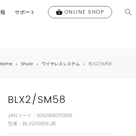
ONLINE SHOP
shopping_basket
情報
サポート
Home
Shure
ワイヤレスシステム
BLX2/SM58
BLX2/SM58
JANコード：0042406255806
型番：BLX2/SM58-JB