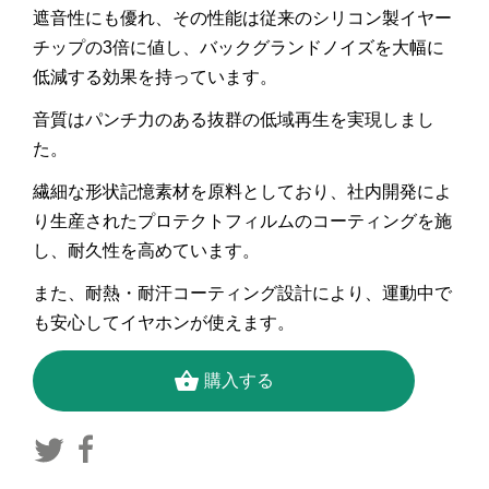
遮音性にも優れ、その性能は従来のシリコン製イヤー
チップの3倍に値し、バックグランドノイズを大幅に
低減する効果を持っています。
音質はパンチ力のある抜群の低域再生を実現しまし
た。
繊細な形状記憶素材を原料としており、社内開発によ
り生産されたプロテクトフィルムのコーティングを施
し、耐久性を高めています。
また、耐熱・耐汗コーティング設計により、運動中で
も安心してイヤホンが使えます。
shopping_basket
購入する