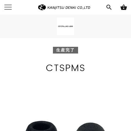
search
shopping_basket
生産完了
CTSPMS