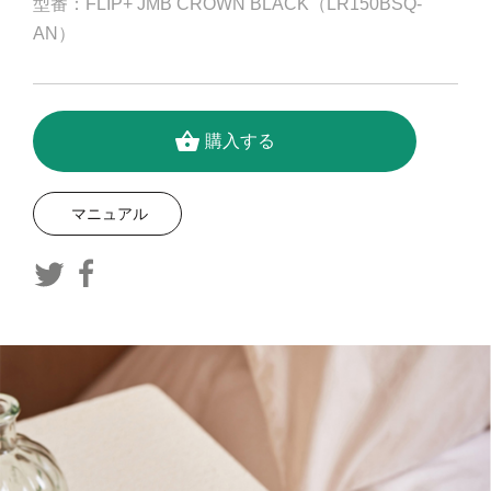
型番：FLIP+ JMB CROWN BLACK（LR150BSQ-
AN）
shopping_basket
購入する
マニュアル