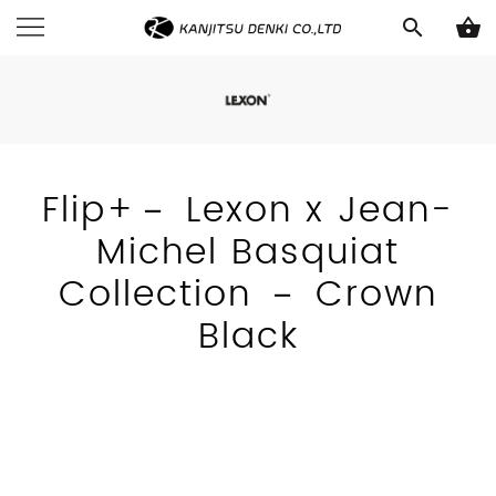
search
shopping_basket
Flip+－ Lexon x Jean-
Michel Basquiat
Collection － Crown
Black