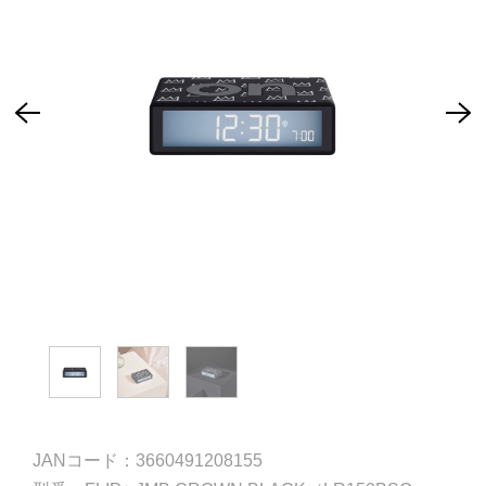
JANコード：3660491208155