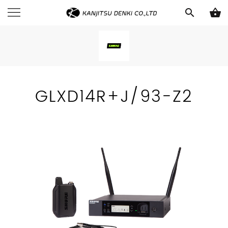
search
shopping_basket
GLXD14R+J/93-Z2