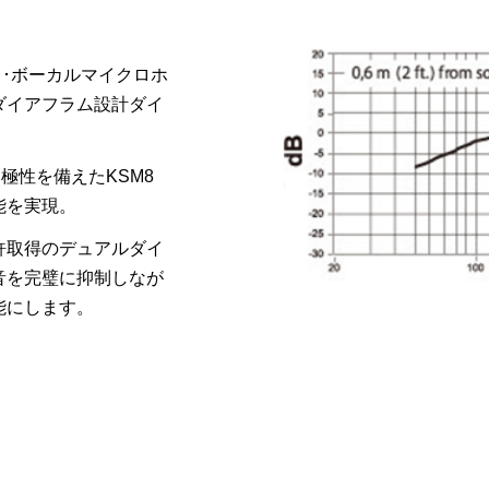
ク･ボーカルマイクロホ
ダイアフラム設計ダイ
極性を備えたKSM8
能を実現。
許取得のデュアルダイ
音を完璧に抑制しなが
能にします。