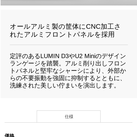
オールアルミ製の筐体に
CNC
加工さ
れたアルミフロントパネルを採用
定評のある
LUMIN D3
や
U2 Mini
のデザイン
ランゲージを踏襲。アルミ削り出しフロン
トパネルと堅牢なシャーシにより、外部か
らの不要振動を強固に抑制するとともに、
洗練された美しい佇まいを演出します。
仕様
価格