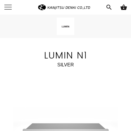
search
shopping_basket
LUMIN N1
SILVER