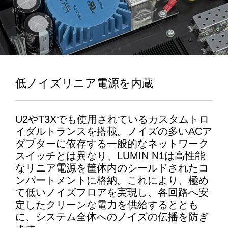
低ノイズリニア電源を内蔵
U2や
T3X
でも使用されているカスタムトロ
イダルトランスを搭載。ノイズの多い
AC
ア
ダプターに依存する一般的なネットワーク
スイッチとは異なり、
LUMIN N1
は高性能
なリニア電源を筐体内のシールドされたコ
ンパートメントに格納。これにより、極め
て低いノイズフロアを実現し、各回路へ安
定したクリーンな電力を供給するととも
に、システム全体へのノイズの伝播を防ぎ