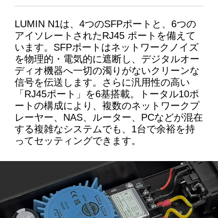
LUMIN N1は、
4
つの
SFP
ポートと、
6
つの
アイソレートされた
RJ45
ポートを備えて
います。
SFP
ポートはネットワークノイズ
を物理的・電気的に遮断し、デジタルオー
ディオ機器へ一切の濁りがないクリーンな
信号を伝送します。さらに汎用性の高い
「
RJ45
ポート」を
6
基搭載。トータル
10
ポ
ートの構成により、複数のネットワークプ
レーヤー、
NAS
、ルーター、
PC
などが混在
する複雑なシステムでも、
1
台で余裕を持
ってセッティングできます。