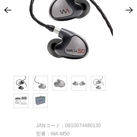
JANコード：0810074480130
型番：WA-M50