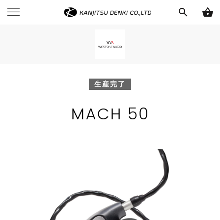
search
shopping_basket
生産完了
MACH 50