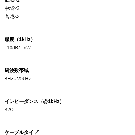
中域×2
高域×2
感度（1kHz）
110dB/1mW
周波数帯域
8Hz - 20kHz
インピーダンス（@1kHz）
32Ω
ケーブルタイプ