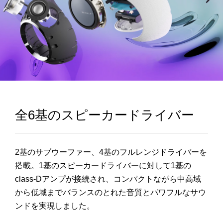
全6基のスピーカードライバー
2基のサブウーファー、
4
基のフルレンジドライバーを
搭載。
1
基のスピーカードライバーに対して
1
基の
class-D
アンプが接続され、コンパクトながら中高域
から低域までバランスのとれた音質とパワフルなサウ
ンドを実現しました。