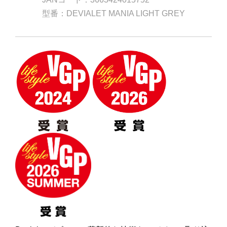
型番：DEVIALET MANIA LIGHT GREY