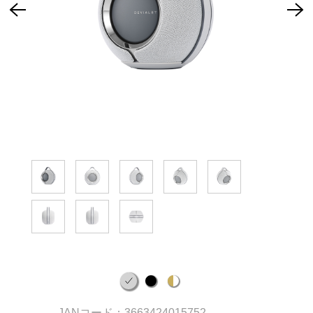
JANコード：3663424015752