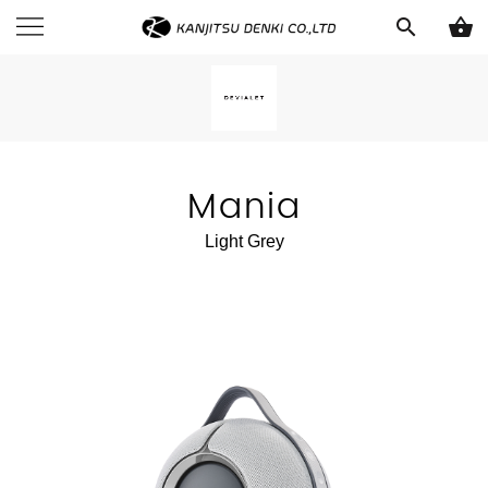
search
shopping_basket
Mania
Light Grey