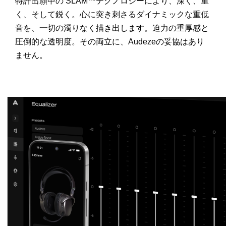
特許出願中の SLAM™テクノロジーにより、深く、重
く、そして鋭く。心に突き刺さるダイナミックな重低
音を、一切の濁りなく描き出します。迫力の重厚感と
圧倒的な透明度。その両立に、Audezeの妥協はあり
ません。