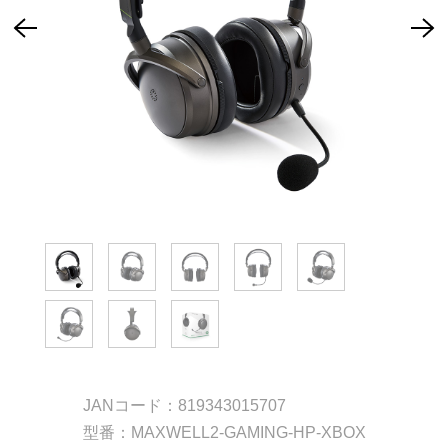
JANコード：819343015707
型番：MAXWELL2-GAMING-HP-XBOX