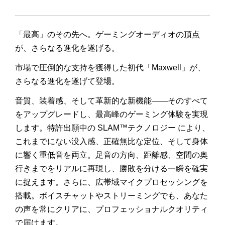
「最高」のその先へ。ゲーミングオーディオの頂点
が、さらなる進化を遂げる。
市場で圧倒的な支持を獲得した初代「
Maxwell
」が、
さらなる進化を遂げて登場。
音質、装着感、そして革新的な新機能――そのすべて
をアップグレードし、最高峰のゲーミング体験を実現
します。特許出願中の
SLAM
™テクノロジー により、
これまでにない没入感、正確無比な定位、そして身体
に響く重低音を両立。足音の方向、距離感、空間の奥
行きまでをリアルに再現し、勝敗を分ける一瞬を確実
に捉えます。さらに、広帯域マイクプロセッシングを
搭載。ボイスチャットやストリーミングでも、あなた
の声を常にクリアに、プロフェッショナルクオリティ
で届けます。