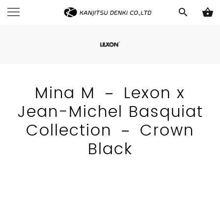
search
shopping_basket
Mina M － Lexon x
Jean-Michel Basquiat
Collection － Crown
Black