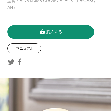
型番：MINA M JMB CROWN BLACK（LH64BSQ-
AN）
shopping_basket
購入する
マニュアル