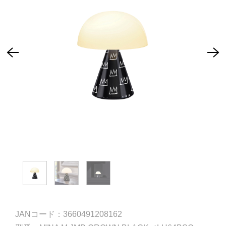
JANコード：3660491208162