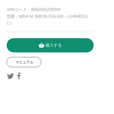
JANコード：3660491208308
型番：MINA M JMB IN ITALIAN（ LH64BSQ-
C）
shopping_basket
購入する
マニュアル