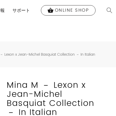
ONLINE SHOP
shopping_basket
情報
サポート
－ Lexon x Jean-Michel Basquiat Collection － In Italian
Mina M － Lexon x
Jean-Michel
Basquiat Collection
－ In Italian