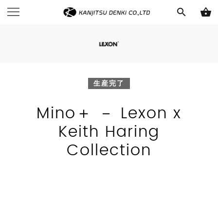
search
shopping_basket
生産完了
Mino＋ － Lexon x
Keith Haring
Collection