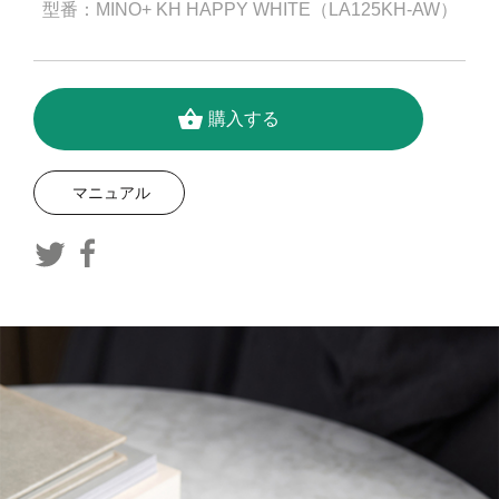
型番：MINO+ KH HAPPY WHITE（LA125KH-AW）
shopping_basket
購入する
マニュアル