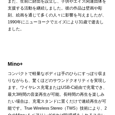
また、生前に財団を設立し、子供やエイズ関連団体を
支援する活動を継続しました。彼の作品は壁画や彫
刻、絵画を通じて多くの人々に影響を与えましたが、
1990
年にニューヨークでエイズにより
31
歳で逝去し
ました。
Mino+
コンパクトで軽量なボディは手のひらにすっぽり収ま
りながらも、驚くほどのサウンドクオリティを実現し
ます。ワイヤレス充電または
USB-C
経由で充電でき、
最大
3
時間の音楽再生が可能。長時間の再生を楽しみ
たい場合は、充電スタンドに置くだけで連続再生が可
能です。
True Wireless Stereo
（
TWS
）技術により、
2