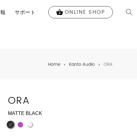
ONLINE SHOP
shopping_basket
情報
サポート
Home
Kanto Audio
ORA
ORA
MATTE BLACK