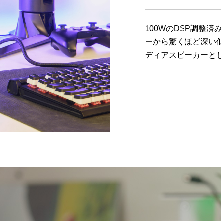
100Wの
DSP
調整済
ーから驚くほど深い
ディアスピーカーと