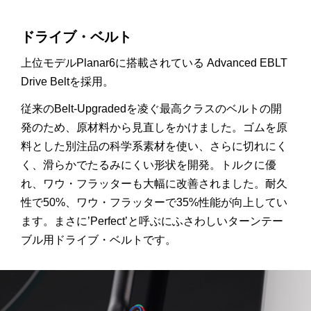
ドライブ・ベルト
上位モデルPlanar6に搭載されている
Advanced EBLT
Drive Belt
を採用。
従来の
Belt-Upgraded
を凌ぐ最高クラスのベルトの開
発のため、原材料から見直しをかけました。ゴムを原
料とした別注品の科学系素材を使い、さらに切れにく
く、滑らかでたるみにくい形状を開発。トルクに優
れ、ワウ・フラッターも大幅に改善されました。耐久
性で
50%
、ワウ・フラッターで
35%
性能が向上してい
ます。まさに’
Perfect
’と呼ぶにふさわしいターンテー
ブル用ドライブ・ベルトです。