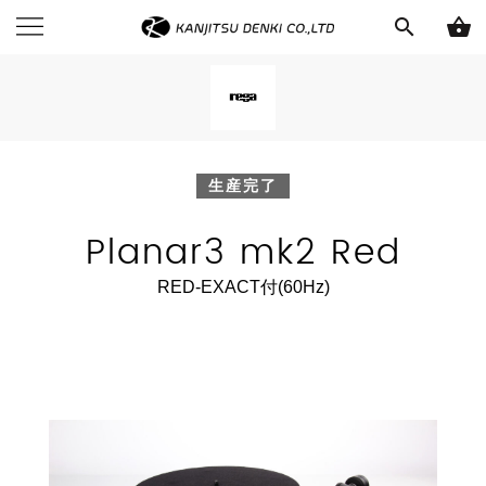
search
shopping_basket
生産完了
Planar3 mk2 Red
RED-EXACT付(60Hz)