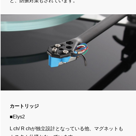
ど、防振対策もされています。
カートリッジ
■Elys2
L ch/ R chが独立設計となっている他、マグネットも