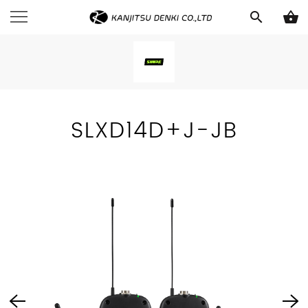
search
shopping_basket
SLXD14D+J-JB