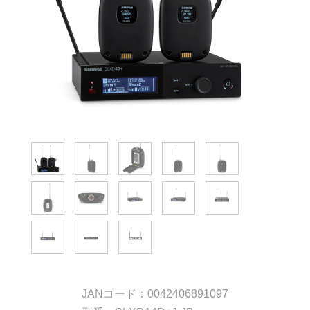
JANコード：0042406891097