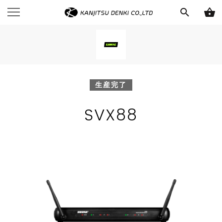
search
shopping_basket
生産完了
SVX88