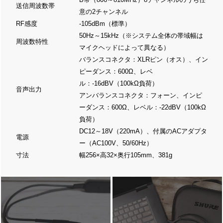
送信周波数帯
意の2チャンネル
RF感度
-105dBm（標準）
50Hz～15kHz（※システム全体の帯域幅は
周波数特性
マイクヘッドによって異なる）
バランスコネクタ：XLRピン（オス）、イン
ピーダンス：600Ω、レベ
ル：-16dBV（100kΩ負荷）
音声出力
アンバランスコネクタ：フォーン、インピ
ーダンス：600Ω、レベル：-22dBV（100kΩ
負荷）
DC12～18V（220mA）、付属のACアダプタ
電源
ー（AC100V、50/60Hz）
寸法
幅256×高32×奥行105mm、381g