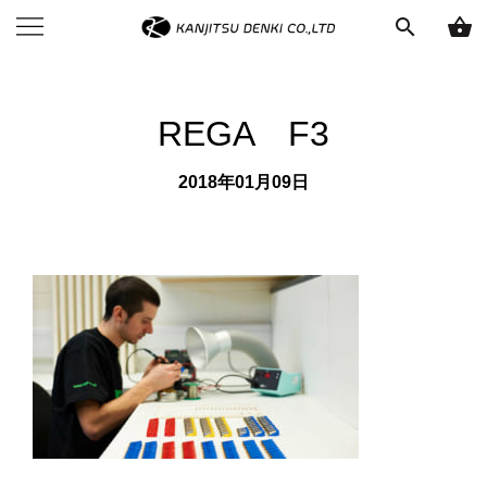
search
shopping_basket
REGA F3
2018年01月09日