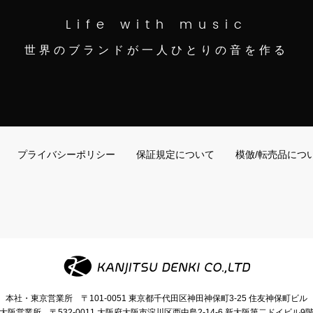
Life with music
世界のブランドが一人ひとりの音を作る
プライバシーポリシー
保証規定について
模倣/転売品につ
本社・東京営業所
〒101-0051
東京都千代田区神田神保町3-25
住友神保町ビル
大阪営業所
〒532-0011
大阪府大阪市淀川区西中島2-14-6
新大阪第二ドイビル9