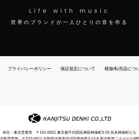
Life with music
世界のブランドが一人ひとりの音を作る
プライバシーポリシー
保証規定について
模倣/転売品につ
本社・東京営業所
〒101-0051
東京都千代田区神田神保町3-25
住友神保町ビル
大阪営業所
〒532-0011
大阪府大阪市淀川区西中島2-14-6
新大阪第二ドイビル9