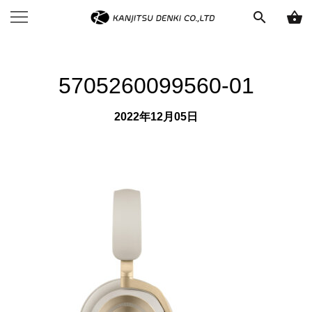
search
shopping_basket
5705260099560-01
2022年12月05日