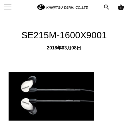
search
shopping_basket
SE215M-1600X9001
2018年03月08日