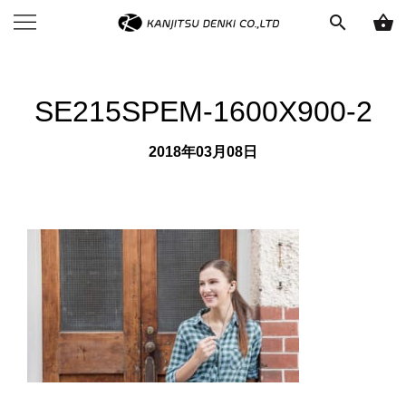
search
shopping_basket
SE215SPEM-1600X900-2
2018年03月08日