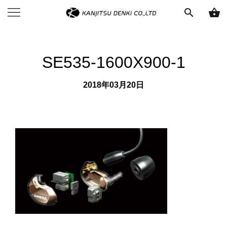
search
shopping_basket
SE535-1600X900-1
2018年03月20日