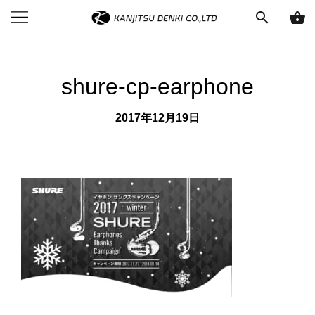
search
shopping_basket
shure-cp-earphone
2017年12月19日