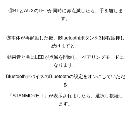
④
BT
と
AUX
の
LED
が同時に赤点滅したら、手を離しま
す。
⑤本体が再起動した後、
[Bluetooth]
ボタンを
3
秒程度押し
続けますと、
効果音と共に
LED
が点滅を開始し、ペアリングモードに
なります。
BluetoothデバイスのBluetoothの設定をオンにしていただ
き
「STANMORE II 」が表示されましたら、選択し接続し
ます。