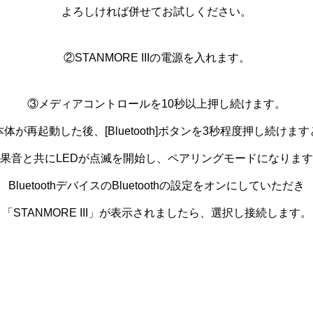
よろしければ併せてお試しください。
②STANMORE IIIの電源を入れます。
③メディアコントロールを10秒以上押し続けます。
本体が再起動した後、
[Bluetooth]
ボタンを
3
秒程度押し続けます
果音と共に
LED
が点滅を開始し、ペアリングモードになります
BluetoothデバイスのBluetoothの設定をオンにしていただき
「STANMORE III」が表示されましたら、選択し接続します。