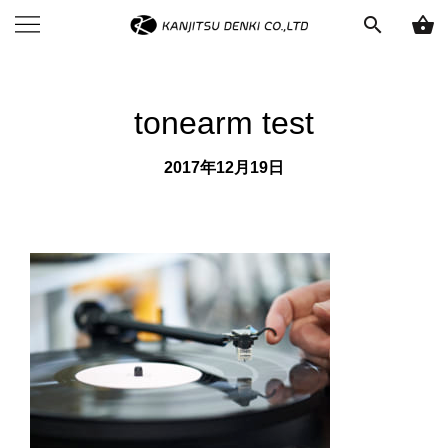
search
shopping_basket
tonearm test
2017年12月19日