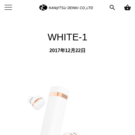
search
shopping_basket
WHITE-1
2017年12月22日