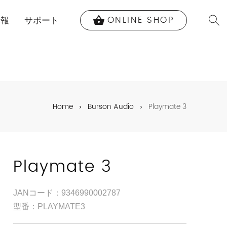
ONLINE SHOP
shopping_basket
情報
サポート
Home
Burson Audio
Playmate 3
Playmate 3
JANコード：9346990002787
型番：PLAYMATE3