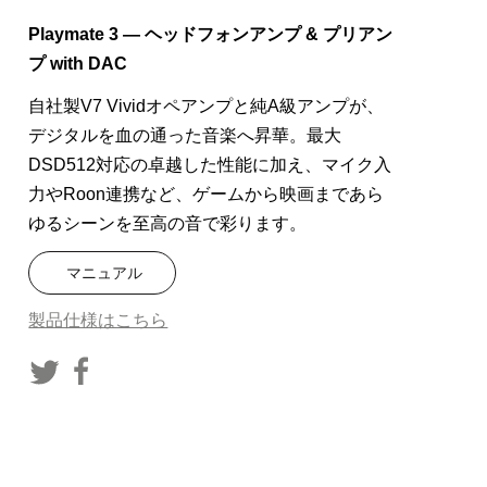
Playmate 3
— ヘッドフォンアンプ
&
プリアン
プ
with DAC
自社製
V7 Vivid
オペアンプと純
A
級アンプが、
デジタルを血の通った音楽へ昇華。最大
DSD512
対応の卓越した性能に加え、マイク入
力や
Roon
連携など、ゲームから映画まであら
ゆるシーンを至高の音で彩ります。
マニュアル
製品仕様はこちら