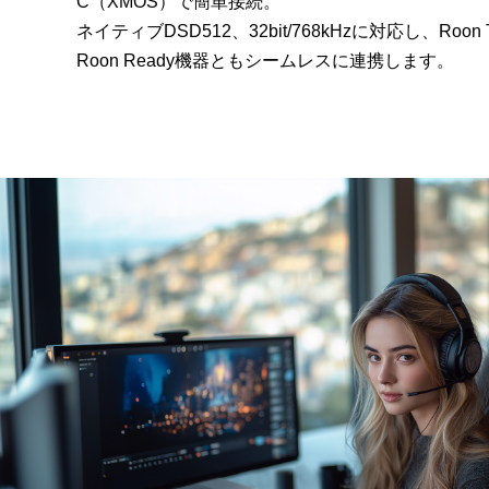
C（XMOS）で簡単接続。
ネイティブDSD512、32bit/768kHzに対応し、Roon 
Roon Ready機器ともシームレスに連携します。