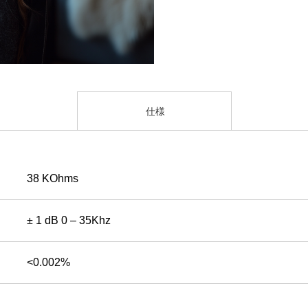
仕様
38 KOhms
± 1 dB 0 – 35Khz
<0.002%