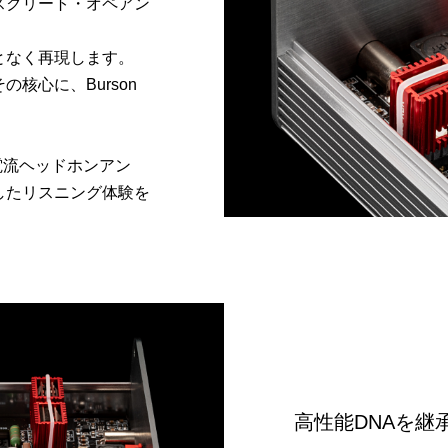
ディスクリート・オペアン
となく再現します。
核心に、Burson
C、高電流ヘッドホンアン
したリスニング体験を
高性能DNAを継