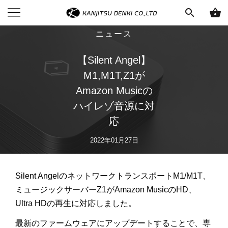
search
shopping_basket
ニュース
【Silent Angel】
M1,M1T,Z1が
Amazon Musicの
ハイレゾ音源に対
応
2022年01月27日
Silent AngelのネットワークトランスポートM1/M1T、
ミュージックサーバーZ1がAmazon MusicのHD、
Ultra HDの再生に対応しました。
最新のファームウェアにアップデートすることで、専